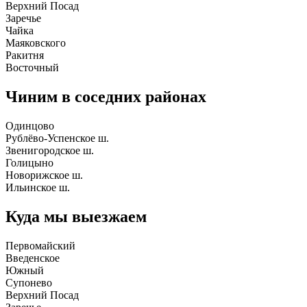
Верхний Посад
Заречье
Чайка
Маяковского
Ракитня
Восточный
Чиним в соседних районах
Одинцово
Рублёво-Успенское ш.
Звенигородское ш.
Голицыно
Новорижское ш.
Ильинское ш.
Куда мы выезжаем
Первомайский
Введенское
Южный
Супонево
Верхний Посад