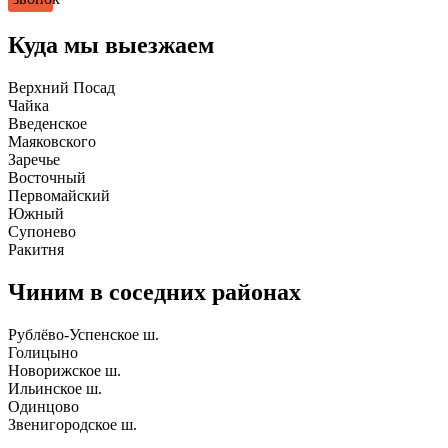
Куда мы выезжаем
Верхний Посад
Чайка
Введенское
Маяковского
Заречье
Восточный
Первомайский
Южный
Супонево
Ракитня
Чиним в соседних районах
Рублёво-Успенское ш.
Голицыно
Новорижское ш.
Ильинское ш.
Одинцово
Звенигородское ш.