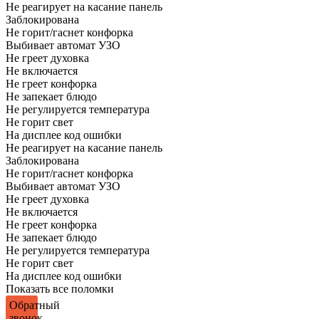
Не реагирует на касание панель
Заблокирована
Не горит/гаснет конфорка
Выбивает автомат УЗО
Не греет духовка
Не включается
Не греет конфорка
Не запекает блюдо
Не регулируется температура
Не горит свет
На дисплее код ошибки
Не реагирует на касание панель
Заблокирована
Не горит/гаснет конфорка
Выбивает автомат УЗО
Не греет духовка
Не включается
Не греет конфорка
Не запекает блюдо
Не регулируется температура
Не горит свет
На дисплее код ошибки
Показать все поломки
Обратный
звонок