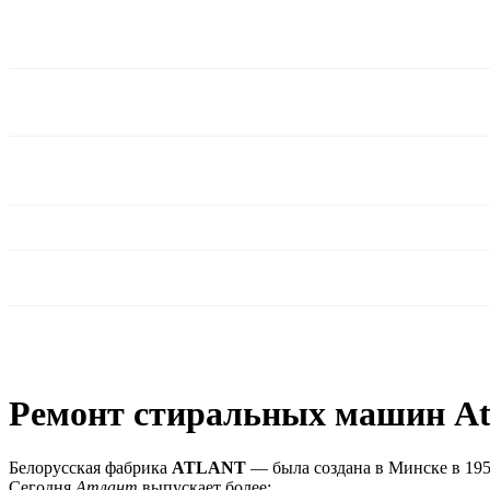
Ремонт стиральных машин Atl
Белорусская фабрика
ATLANT
— была создана в Минске в 195
Сегодня
Атлант
выпускает более: