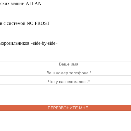
ических машин ATLANT
ков с системой NO FROST
морозильников «side-by-side»