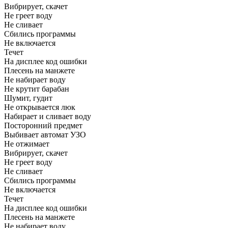
Вибрирует, скачет
Не греет воду
Не сливает
Сбились программы
Не включается
Течет
На дисплее код ошибки
Плесень на манжете
Не набирает воду
Не крутит барабан
Шумит, гудит
Не открывается люк
Набирает и сливает воду
Посторонний предмет
Выбивает автомат УЗО
Не отжимает
Вибрирует, скачет
Не греет воду
Не сливает
Сбились программы
Не включается
Течет
На дисплее код ошибки
Плесень на манжете
Не набирает воду