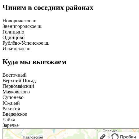
Чиним в соседних районах
Новорижское ш.
Звенигородское ш.
Голицыно
Одинцово
Рублёво-Успенское ш.
Ильинское ш.
Куда мы выезжаем
Восточный
Верхний Посад
Первомайский
Маяковского
Супонево
Южный
Ракитня
Введенское
Чайка
Заречье