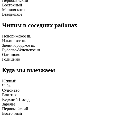
Первомайский
Восточный
Маяковского
Введенское
Чиним в соседних районах
Новорижское ш.
Ильинское ш.
Звенигородское ш.
Рублёво-Успенское ш.
Одинцово
Голицыно
Куда мы выезжаем
Южный
Чайка
Супонево
Ракитня
Верхний Посад
Заречье
Первомайский
Восточный